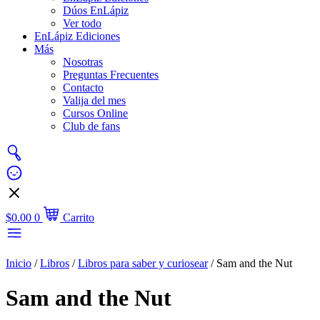
Dúos EnLápiz
Ver todo
EnLápiz Ediciones
Más
Nosotras
Preguntas Frecuentes
Contacto
Valija del mes
Cursos Online
Club de fans
$
0.00
0
Carrito
Inicio
/
Libros
/
Libros para saber y curiosear
/ Sam and the Nut
Sam and the Nut