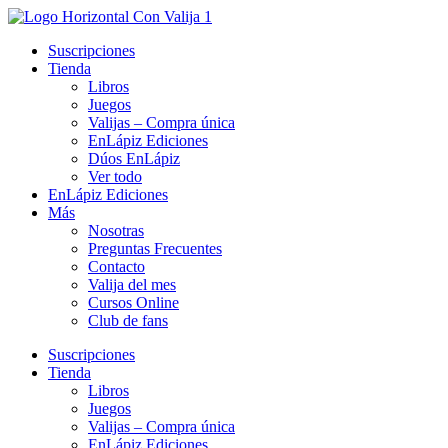
Ir
al
Suscripciones
contenido
Tienda
Libros
Juegos
Valijas – Compra única
EnLápiz Ediciones
Dúos EnLápiz
Ver todo
EnLápiz Ediciones
Más
Nosotras
Preguntas Frecuentes
Contacto
Valija del mes
Cursos Online
Club de fans
Suscripciones
Tienda
Libros
Juegos
Valijas – Compra única
EnLápiz Ediciones