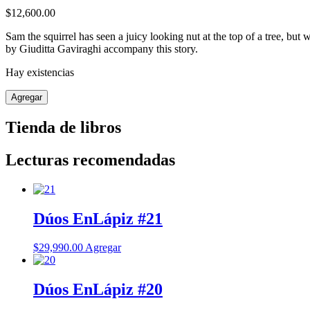
$
12,600.00
Sam the squirrel has seen a juicy looking nut at the top of a tree, but 
by Giuditta Gaviraghi accompany this story.
Hay existencias
Sam
Agregar
and
the
Tienda de libros
Nut
cantidad
Lecturas recomendadas
Dúos EnLápiz #21
$
29,990.00
Agregar
Dúos EnLápiz #20