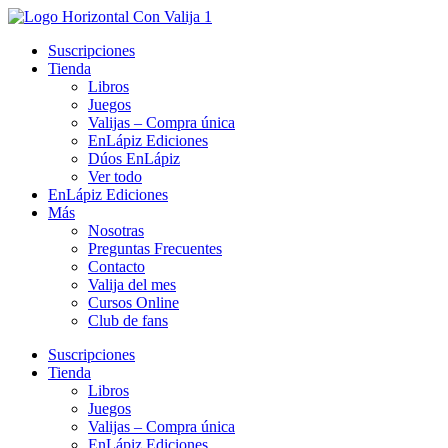
Ir
al
Suscripciones
contenido
Tienda
Libros
Juegos
Valijas – Compra única
EnLápiz Ediciones
Dúos EnLápiz
Ver todo
EnLápiz Ediciones
Más
Nosotras
Preguntas Frecuentes
Contacto
Valija del mes
Cursos Online
Club de fans
Suscripciones
Tienda
Libros
Juegos
Valijas – Compra única
EnLápiz Ediciones