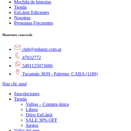
Mochila de historias
Tienda
EnLápiz Ediciones
Nosotras
Preguntas Frecuentes
Mantenete conectado
club@enlapiz.com.ar
47032772
5491125073666
Tucumán 3839 - Palermo, CABA (1189)
Haz clic aquí
Suscripciones
Tienda
Valijas – Compra única
Libros
Dúos EnLápiz
SALE 30% OFF
Juegos
Valija del mes