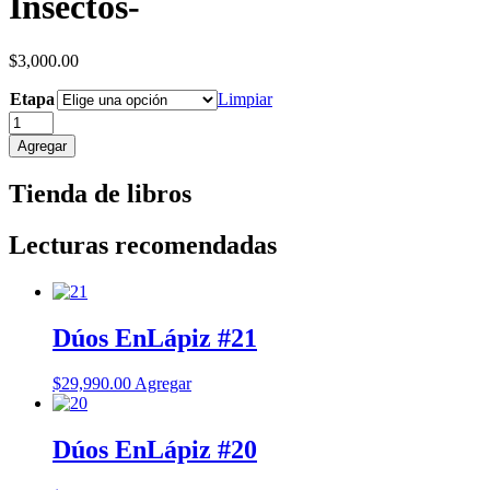
Insectos-
$
3,000.00
Etapa
Limpiar
Lámina
para
Agregar
recortar
-
Tienda de libros
Insectos-
cantidad
Lecturas recomendadas
Dúos EnLápiz #21
$
29,990.00
Agregar
Dúos EnLápiz #20