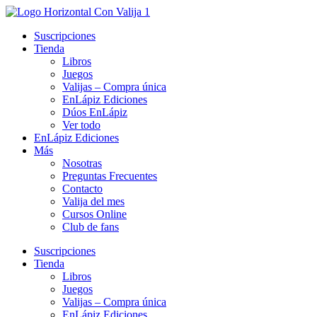
Ir
al
Suscripciones
contenido
Tienda
Libros
Juegos
Valijas – Compra única
EnLápiz Ediciones
Dúos EnLápiz
Ver todo
EnLápiz Ediciones
Más
Nosotras
Preguntas Frecuentes
Contacto
Valija del mes
Cursos Online
Club de fans
Suscripciones
Tienda
Libros
Juegos
Valijas – Compra única
EnLápiz Ediciones