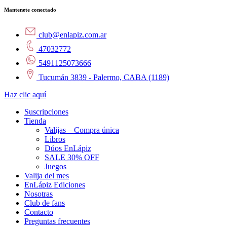
Mantenete conectado
club@enlapiz.com.ar
47032772
5491125073666
Tucumán 3839 - Palermo, CABA (1189)
Haz clic aquí
Suscripciones
Tienda
Valijas – Compra única
Libros
Dúos EnLápiz
SALE 30% OFF
Juegos
Valija del mes
EnLápiz Ediciones
Nosotras
Club de fans
Contacto
Preguntas frecuentes