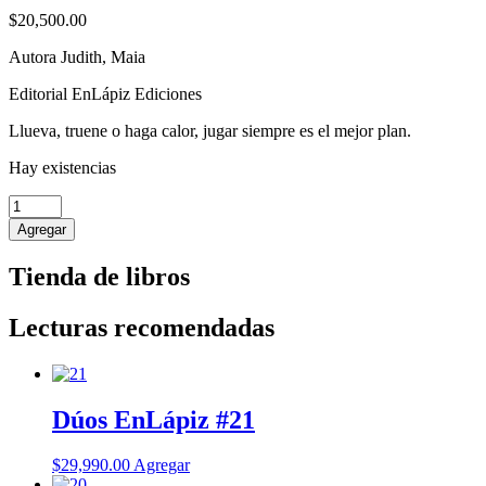
$
20,500.00
Autora Judith, Maia
Editorial EnLápiz Ediciones
Llueva, truene o haga calor, jugar siempre es el mejor plan.
Hay existencias
Con
lluvia,
Agregar
con
sol
Tienda de libros
cantidad
Lecturas recomendadas
Dúos EnLápiz #21
$
29,990.00
Agregar