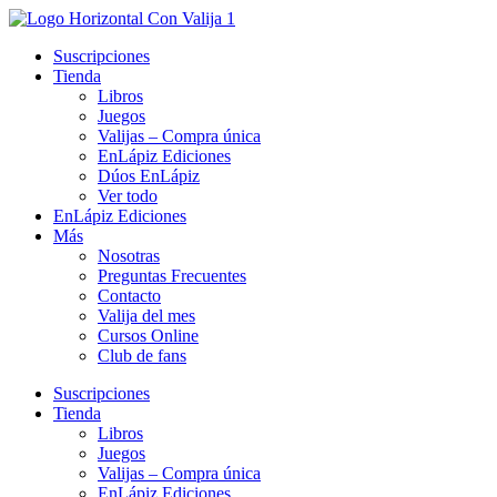
Ir
al
Suscripciones
contenido
Tienda
Libros
Juegos
Valijas – Compra única
EnLápiz Ediciones
Dúos EnLápiz
Ver todo
EnLápiz Ediciones
Más
Nosotras
Preguntas Frecuentes
Contacto
Valija del mes
Cursos Online
Club de fans
Suscripciones
Tienda
Libros
Juegos
Valijas – Compra única
EnLápiz Ediciones