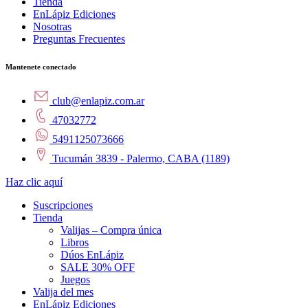
Tienda
EnLápiz Ediciones
Nosotras
Preguntas Frecuentes
Mantenete conectado
club@enlapiz.com.ar
47032772
5491125073666
Tucumán 3839 - Palermo, CABA (1189)
Haz clic aquí
Suscripciones
Tienda
Valijas – Compra única
Libros
Dúos EnLápiz
SALE 30% OFF
Juegos
Valija del mes
EnLápiz Ediciones