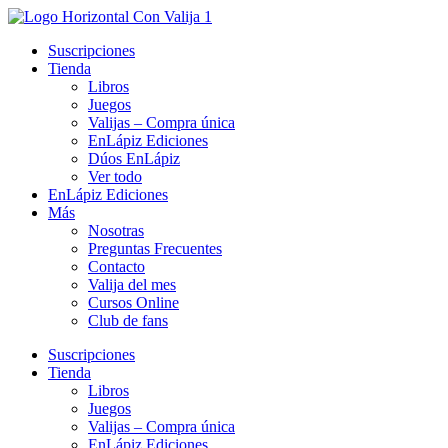
Ir
al
Suscripciones
contenido
Tienda
Libros
Juegos
Valijas – Compra única
EnLápiz Ediciones
Dúos EnLápiz
Ver todo
EnLápiz Ediciones
Más
Nosotras
Preguntas Frecuentes
Contacto
Valija del mes
Cursos Online
Club de fans
Suscripciones
Tienda
Libros
Juegos
Valijas – Compra única
EnLápiz Ediciones