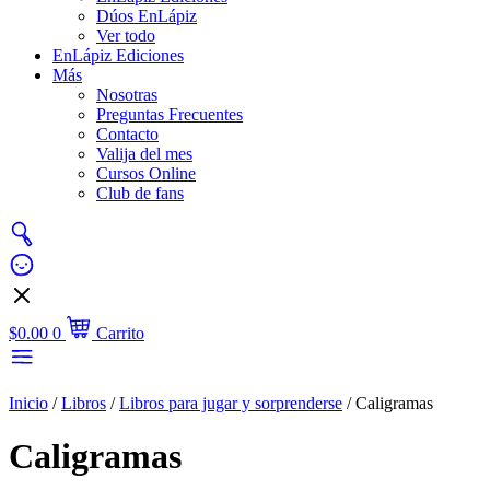
Dúos EnLápiz
Ver todo
EnLápiz Ediciones
Más
Nosotras
Preguntas Frecuentes
Contacto
Valija del mes
Cursos Online
Club de fans
$
0.00
0
Carrito
Inicio
/
Libros
/
Libros para jugar y sorprenderse
/ Caligramas
Caligramas