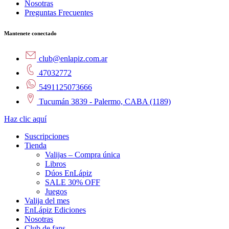
Nosotras
Preguntas Frecuentes
Mantenete conectado
club@enlapiz.com.ar
47032772
5491125073666
Tucumán 3839 - Palermo, CABA (1189)
Haz clic aquí
Suscripciones
Tienda
Valijas – Compra única
Libros
Dúos EnLápiz
SALE 30% OFF
Juegos
Valija del mes
EnLápiz Ediciones
Nosotras
Club de fans