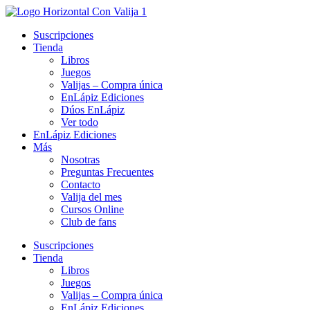
Ir
al
Suscripciones
contenido
Tienda
Libros
Juegos
Valijas – Compra única
EnLápiz Ediciones
Dúos EnLápiz
Ver todo
EnLápiz Ediciones
Más
Nosotras
Preguntas Frecuentes
Contacto
Valija del mes
Cursos Online
Club de fans
Suscripciones
Tienda
Libros
Juegos
Valijas – Compra única
EnLápiz Ediciones